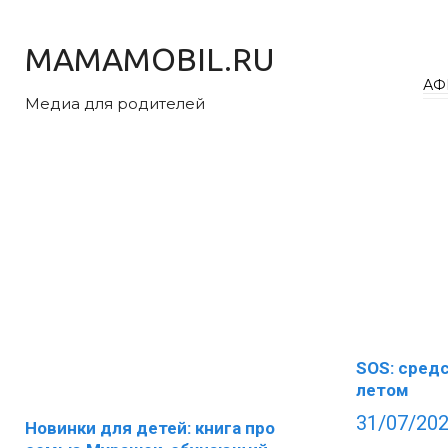
Перейти
к
MAMAMOBIL.RU
контенту
АФ
Медиа для родителей
SOS: средс
летом
31/07/20
Новинки для детей: книга про